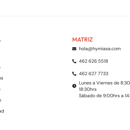
A
MATRIZ
hola@hymiasa.com
462 626 5518
s
462 627 7733
os
Lunes a Viernes de 8:30
s
18:30hrs
Sábado de 9:00hrs a 14
o
ad