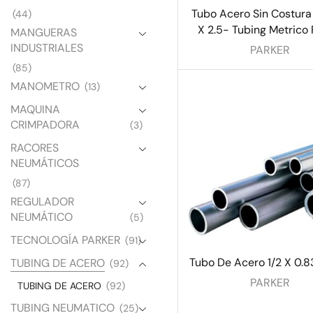
Tubo Acero Sin Costur
(44)
X 2.5- Tubing Metrico 
MANGUERAS
INDUSTRIALES
PARKER
(85)
MANOMETRO
(13)
MAQUINA
CRIMPADORA
(3)
RACORES
NEUMÁTICOS
(87)
REGULADOR
NEUMÁTICO
(5)
TECNOLOGÍA PARKER
(91)
Tubo De Acero 1/2 X 0.8
TUBING DE ACERO
(92)
PARKER
TUBING DE ACERO
(92)
TUBING NEUMATICO
(25)