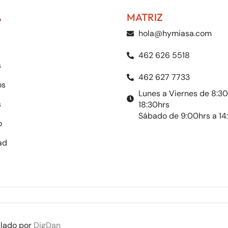
A
MATRIZ
hola@hymiasa.com
462 626 5518
s
462 627 7733
os
Lunes a Viernes de 8:30
s
18:30hrs
Sábado de 9:00hrs a 14
o
ad
llado por
DigDan